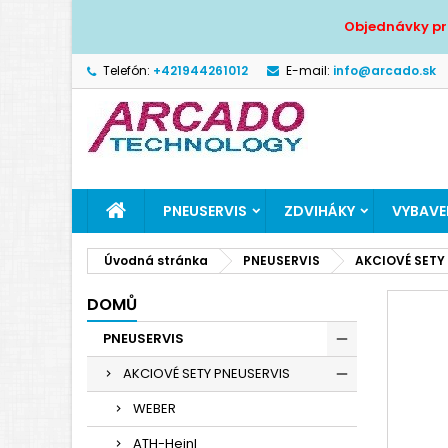
Objednávky pr
P
V
P
Telefón:
+421944261012
E-mail:
info@arcado.sk
add_circle_outline
Mu
Ná
zo
PNEUSERVIS
ZDVIHÁKY
VYBAVEN
Úvodná stránka
PNEUSERVIS
AKCIOVÉ SETY
DOMŮ
PNEUSERVIS
AKCIOVÉ SETY PNEUSERVIS
WEBER
ATH-Heinl