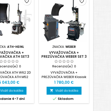
favorite_border
favorite_border
ČKA:
ATH-HEINL
ZNAČKA:
WEBER
ZN
VAŽOVAČKA +
VYVAŽOVAČKA +
VYV
VAČKA ATH SET3
PREZÚVAČKA WEBER SET 3
PREZ
ecenzia(e):
0
Recenzia(e):
0
Re
VAČKA ATH W62 2D
VYVAŽOVAČKA +
VY
ZÚVAČKA ATH M52
PREZÚVAČKA WEBER Klasisik
PREZÚV
Serie
Cena
Cena
5 043,00 €
1 780,00 €
Vložiť do košíka
Vložiť do košíka




danie 4-7 dní
Skladom
Dod