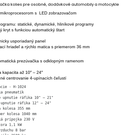
vačka kolies pre osobné, dodávkové automobily a motocykle
á mikroprocesorom s LED zobrazovačom
rogramu: statické, dynamické, hliníkové programy
ý kryt s funkciou automatický štart
micky usporiadaný panel
ací hriadeľ a rýchlo matica s priemerom 36 mm
tomatická prezúvačka s odklopným ramenom
a kapacita až 10″ – 24″
né centrovanie 4-upínacích čeľustí
ácie - H-1024
a pneumatík

e upnutie ráfika 10" – 21"

 upnutie ráfika 12" – 24"

 kolesa 355 mm

er kolesa 1040 mm

á prípojka 230 V 

ora 1,1 kW

zduchu 8 bar
