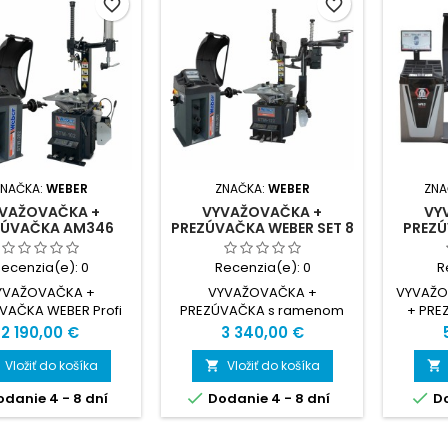
favorite_border
favorite_border
ZNAČKA:
WEBER
ZNAČKA:
WEBER
ZNA
VAŽOVAČKA +
VYVAŽOVAČKA +
VY
ZÚVAČKA AM346
PREZÚVAČKA WEBER SET 8
PREZÚ
Recenzia(e):
0
Recenzia(e):
0
R
YVAŽOVAČKA +
VYVAŽOVAČKA +
VYVAŽO
VAČKA WEBER Profi
PREZÚVAČKA s ramenom
+ PRE
Serie
Cena
Cena
2 190,00 €
3 340,00 €
Vložiť do košíka
Vložiť do košíka




danie 4 - 8 dní
Dodanie 4 - 8 dní
Do