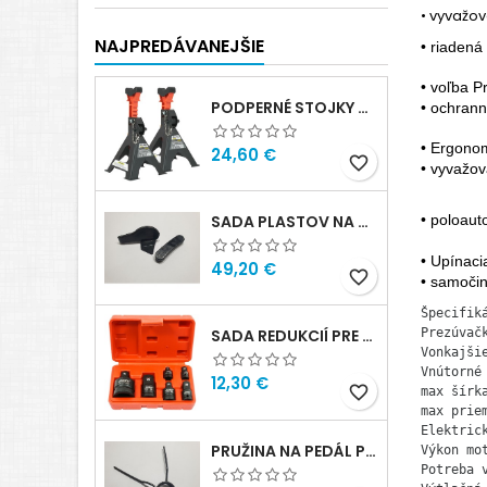
• vyvažo
NAJPREDÁVANEJŠIE
• riaden
• voľba P
PODPERNÉ STOJKY 3T NOTIG
• ochrann
• Ergono
Cena
24,60 €
favorite_border
• vyvažov
• poloau
SADA PLASTOV NA MONTÁŽNU HLAVU - ARISTO
• Upínaci
Cena
49,20 €
favorite_border
• samočin
Špecifik
Prezúvačk
SADA REDUKCIÍ PRE RÁZOVÝ UŤAHOVÁK 6KS
Vonkajši
Vnútorné
Cena
12,30 €
favorite_border
max šírka
max priem
Elektrick
PRUŽINA NA PEDÁL PREPÍNAČA
Výkon mot
Potreba v