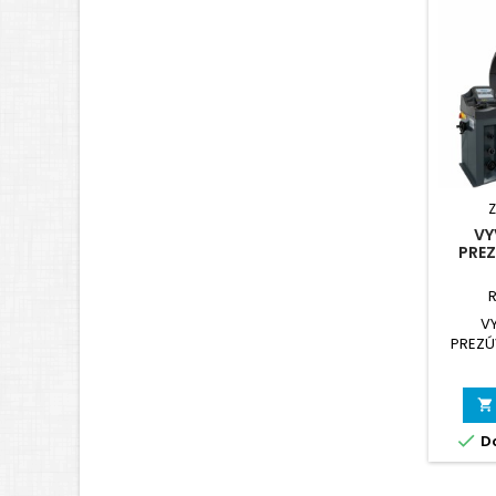
VY
PRE
V
PREZÚ


Do