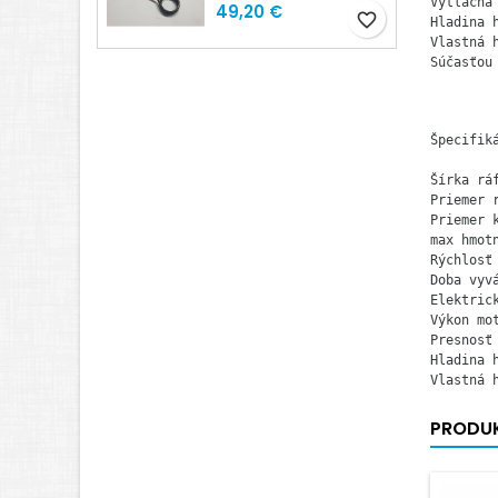
Výtlačná 
Cena
49,20 €
favorite_border
Hladina h
Vlastná h
Súčasťou
Špecifik
Šírka ráf
Priemer r
Priemer k
max hmotn
Rýchlosť
Doba vyvá
Elektrick
Výkon mot
Presnosť 
Hladina h
Vlastná 
PRODUK