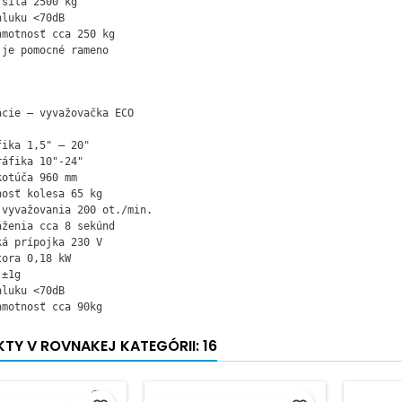
sila 2500 kg

luku <70dB

motnosť cca 250 kg

 je pomocné rameno 
ácie – vyvažovačka ECO
ika 1,5" – 20"

áfika 10"-24"

otúča 960 mm

osť kolesa 65 kg

 vyvažovania 200 ot./min.

ženia cca 8 sekúnd

á prípojka 230 V

ora 0,18 kW

±1g

luku <70dB

hmotnosť cca 90kg
TY V ROVNAKEJ KATEGÓRII: 16