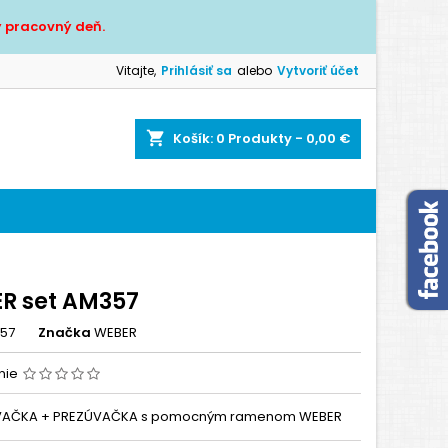
 pracovný deň.
×
×
×
Vitajte,
Prihlásiť sa
alebo
Vytvoriť účet
shopping_cart
Košík:
0
Produkty - 0,00 €
a
í
R set AM357
57
Značka
WEBER
nie
AČKA + PREZÚVAČKA s pomocným ramenom WEBER