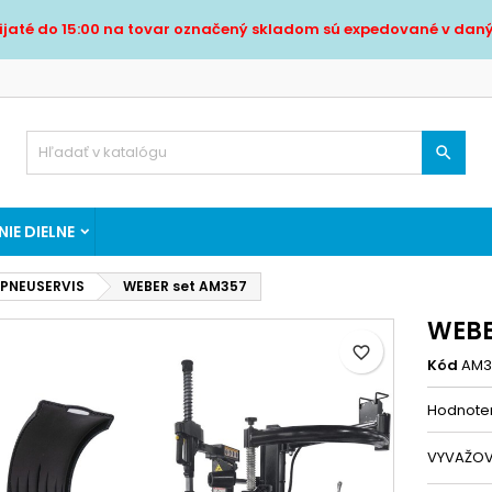
ijaté do 15:00 na tovar označený skladom sú expedované v daný
ridať do obľúbených
ytvoriť zoznam želaní
rihlásiť sa
Vytvoriť nový zoznam
síte byť prihlásený, aby ste si mohli výrobky uložiť do svojho
zov zoznamu želaní
znamu želaní.

Zrušiť
Prihlásiť s
IE DIELNE
Zrušiť
Vytvoriť zoznam želan
 PNEUSERVIS
WEBER set AM357
WEBE
favorite_border
Kód
AM3
Hodnote
VYVAŽOV