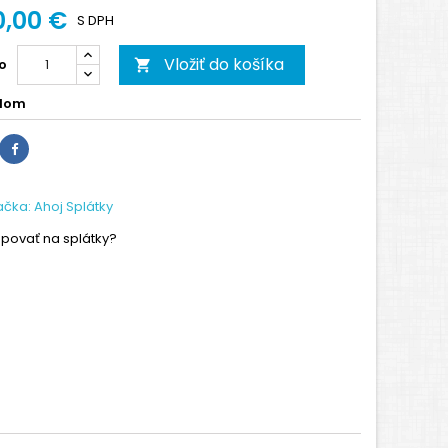
0,00 €
S DPH
Vložiť do košíka
o

dom
povať na splátky?