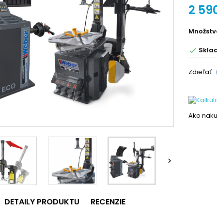
2 59
Množstv
Skla

Zdieľať
Ako naku

DETAILY PRODUKTU
RECENZIE