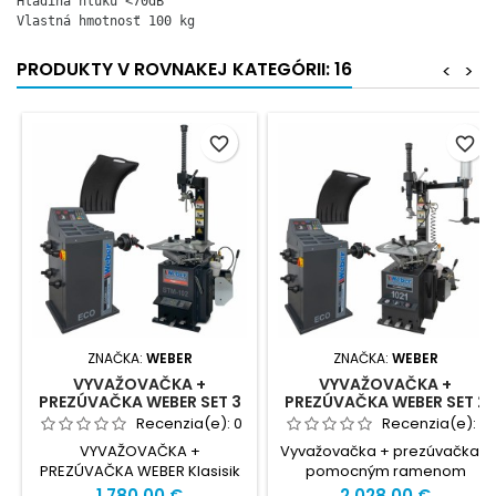
Hladina hluku <70dB

Vlastná hmotnosť 100 kg
PRODUKTY V ROVNAKEJ KATEGÓRII: 16
<
>
favorite_border
favorite_border
ZNAČKA:
WEBER
ZNAČKA:
WEBER
VYVAŽOVAČKA +
VYVAŽOVAČKA +
PREZÚVAČKA WEBER SET 3
PREZÚVAČKA WEBER SET 2
Recenzia(e):
0
Recenzia(e):
0
VYVAŽOVAČKA +
Vyvažovačka + prezúvačka s
PREZÚVAČKA WEBER Klasisik
pomocným ramenom
Serie
Cena
Cena
1 780,00 €
2 028,00 €