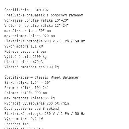
Špecifikácie - STM-102
Prezúvačka pneumatík s pomocným ramenom

Vonkajšie upnutie ráfika 10"–20"

Vnútorné napnutie ráfika 12"–24"

max šírka kolesa 305 mm

max priemer kolesa 920 mm

Elektrická prípojka 230 V / 1 Ph / 50 Hz

Výkon motora 1,1 kW

Potreba vzduchu 8 bar

Výtlačná sila 2500 kg

Hladina hluku <70dB

Špecifikácie – Classic Wheel Balancer

Šírka ráfika 1,5" – 20"

Priemer ráfika 10"-24"

Priemer kotúča 990 mm

max hmotnosť kolesa 65 kg

Rýchlosť vyvažovania 200 ot./min.

Doba vyváženia cca 8 sekúnd

Elektrická prípojka 230 V / 1 Ph / 50 Hz

Výkon motora 0,2 kW

Presnosť ±1g
