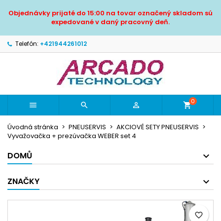
×
×
×
Objednávky prijaté do 15:00 na tovar označený skladom sú
Pridať do obľúbených
Vytvoriť zoznam želaní
Prihlásiť sa
expedované v daný pracovný deň.
Vytvoriť nový zoznam
add_circle_outline
Musíte byť prihlásený, aby ste si mohli výrobky uložiť
Telefón:
+421944261012
Názov zoznamu želaní
do svojho zoznamu želaní.
Zrušiť
Prihlásiť sa
Zrušiť
Vytvoriť zoznam želaní
0



shopping_cart
Úvodná stránka
PNEUSERVIS
AKCIOVÉ SETY PNEUSERVIS
Vyvažovačka + prezúvačka WEBER set 4
DOMŮ
ZNAČKY
favorite_border