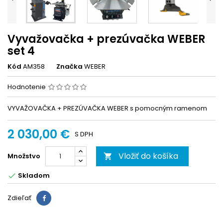
Vyvažovačka + prezúvačka WEBER
set 4
Kód
AM358
Značka
WEBER
Hodnotenie
VYVAŽOVAČKA + PREZÚVAČKA WEBER s pomocným ramenom
2 030,00 €
S DPH
Vložiť do košíka
Množstvo

Skladom

Zdieľať