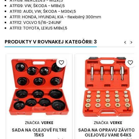
ATF108: MERCEDES - M12x1,5
ATF109: VW, ŠKODA - M18x1,5
ATF110: AUDI, VW, ŠKODA - M30x1,5
ATF111: HONDA, HYUNDAI, KIA - flexibilný 300mm
ATF112: VOLVO 5/16-24UNF
ATF113: TOYOTA, LEXUS M18x1,5
PRODUKTY V ROVNAKEJ KATEGÓRII: 3
<
>
favorite_border
favorite_border
ZNAČKA:
VERKE
ZNAČKA:
VERKE
SADA NA OLEJOVÉ FILTRE
SADA NA OPRAVU ZÁVITOV
15KS
OLEJOVEJ VANE 64KS