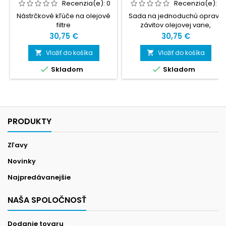
Recenzia(e):
0
Recenzia(e):
0
Nástrčkové kľúče na olejové
Sada na jednoduchú opravu
filtre
závitov olejovej vane,
prevodovky a iných
Cena
Cena
30,75 €
30,75 €
vypúšťacích otvorov.
Vložiť do košíka
Vložiť do košíka




Skladom
Skladom
PRODUKTY
Zľavy
Novinky
Najpredávanejšie
NAŠA SPOLOČNOSŤ
Dodanie tovaru