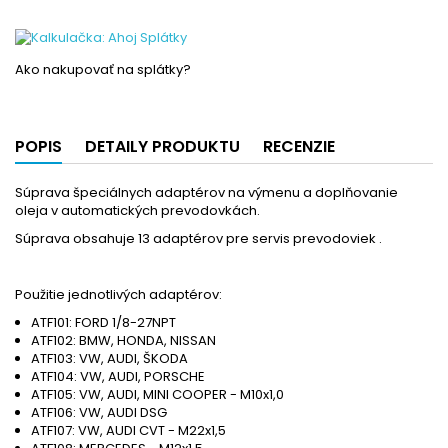
Ako nakupovať na splátky?
POPIS
DETAILY PRODUKTU
RECENZIE
Súprava špeciálnych adaptérov na výmenu a doplňovanie
oleja v automatických prevodovkách.
Súprava obsahuje 13 adaptérov pre servis prevodoviek .
Použitie jednotlivých adaptérov:
ATF101: FORD 1/8-27NPT
ATF102: BMW, HONDA, NISSAN
ATF103: VW, AUDI, ŠKODA
ATF104: VW, AUDI, PORSCHE
ATF105: VW, AUDI, MINI COOPER - M10x1,0
ATF106: VW, AUDI DSG
ATF107: VW, AUDI CVT - M22x1,5