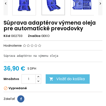


Súprava adaptérov výmena oleja
pre automatické prevodovky
Kód
G02733
Značka
GEKO
Hodnotenie
Súprava adaptérov na výmenu oleja
36,90 €
S DPH
Vložiť do košíka
Množstvo

Vypredané

Zdieľať