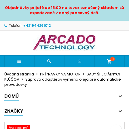
×
×
×
Objednávky prijaté do 15:00 na tovar označený skladom sú
Pridať do obľúbených
Vytvoriť zoznam želaní
Prihlásiť sa
expedované v daný pracovný deň.
Vytvoriť nový zoznam
add_circle_outline
Musíte byť prihlásený, aby ste si mohli výrobky uložiť
Telefón:
+421944261012
Názov zoznamu želaní
do svojho zoznamu želaní.
Zrušiť
Prihlásiť sa
Zrušiť
Vytvoriť zoznam želaní
0



shopping_cart
Úvodná stránka
PRÍPRAVKY NA MOTOR
SADY ŠPECIÁLNYCH
KLÚČOV
Súprava adaptérov výmena oleja pre automatické
prevodovky
DOMŮ
ZNAČKY
Vypredané