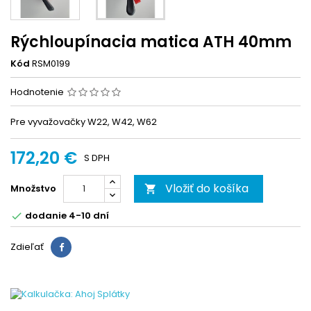
Rýchloupínacia matica ATH 40mm
Kód
RSM0199
Hodnotenie
Pre vyvažovačky W22, W42, W62
172,20 €
S DPH
Vložiť do košíka
Množstvo

dodanie 4-10 dní

Zdieľať