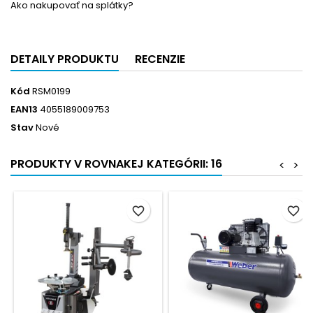
Ako nakupovať na splátky?
DETAILY PRODUKTU
RECENZIE
Kód
RSM0199
EAN13
4055189009753
Stav
Nové
PRODUKTY V ROVNAKEJ KATEGÓRII: 16
<
>
favorite_border
favorite_border