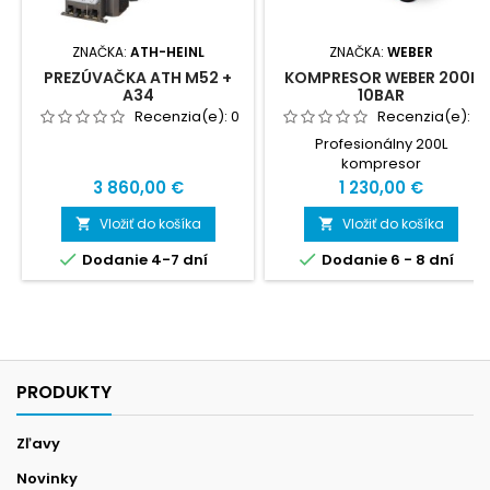
ZNAČKA:
ATH-HEINL
ZNAČKA:
WEBER
PREZÚVAČKA ATH M52 +
KOMPRESOR WEBER 200L
A34
10BAR
Recenzia(e):
0
Recenzia(e):
0
Profesionálny 200L
kompresor
Cena
Cena
3 860,00 €
1 230,00 €
Vložiť do košíka
Vložiť do košíka




Dodanie 4-7 dní
Dodanie 6 - 8 dní
PRODUKTY
Zľavy
Novinky