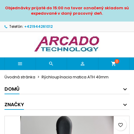
×
×
×
Objednávky prijaté do 15:00 na tovar označený skladom sú
Pridať do obľúbených
Vytvoriť zoznam želaní
Prihlásiť sa
expedované v daný pracovný deň.
Vytvoriť nový zoznam
add_circle_outline
Musíte byť prihlásený, aby ste si mohli výrobky uložiť
Telefón:
+421944261012
Názov zoznamu želaní
do svojho zoznamu želaní.
Zrušiť
Prihlásiť sa
Zrušiť
Vytvoriť zoznam želaní
0



shopping_cart
Úvodná stránka
Rýchloupínacia matica ATH 40mm
DOMŮ
ZNAČKY
favorite_border